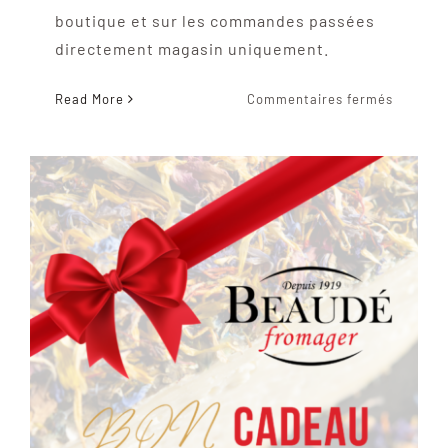
boutique et sur les commandes passées
directement magasin uniquement.
sur
Read More
Commentaires fermés
Bon
cadeau
20€