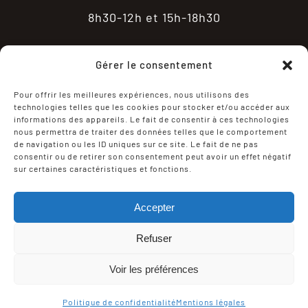
8h30-12h et 15h-18h30
Gérer le consentement
Pour offrir les meilleures expériences, nous utilisons des
technologies telles que les cookies pour stocker et/ou accéder aux
informations des appareils. Le fait de consentir à ces technologies
nous permettra de traiter des données telles que le comportement
de navigation ou les ID uniques sur ce site. Le fait de ne pas
consentir ou de retirer son consentement peut avoir un effet négatif
sur certaines caractéristiques et fonctions.
CONDITIONS GÉNÉRALES DE VENTE
Accepter
POLITIQUE DE CONFIDENTIALITÉ
Refuser
MENTIONS LÉGALES
Voir les préférences
© Copyright 2025 | Tous droits réservés | Réalisé
par Digital Food System
Politique de confidentialité
Mentions légales