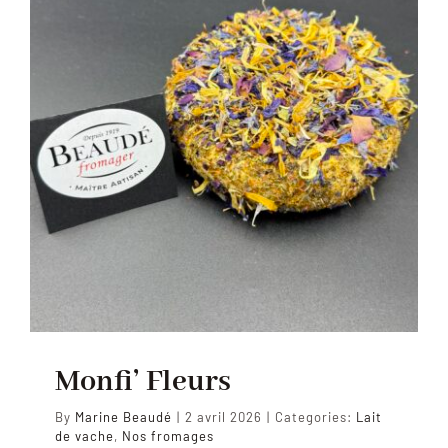
Monfi’ Fleurs
By
Marine Beaudé
|
2 avril 2026
|
Categories:
Lait
de vache
,
Nos fromages