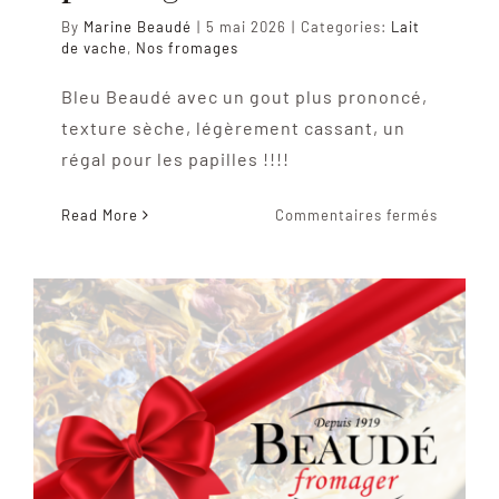
By
Marine Beaudé
|
5 mai 2026
|
Categories:
Lait
de vache
,
Nos fromages
Bleu Beaudé avec un gout plus prononcé,
texture sèche, légèrement cassant, un
régal pour les papilles !!!!
sur
Read More
Commentaires fermés
Bleu
Beaudé
Affinag
prolong