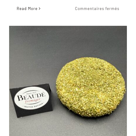
sur
Read More
Commentaires fermés
Meringu
de
Gruyère