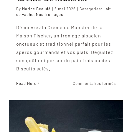
By
Marine Beaudé
|
5 mai 2026
|
Categories:
Lait
de vache
,
Nos fromages
Découvrez la Crème de Munster de la
Maison Fischer, un fromage alsacien
onctueux et traditionnel parfait pour les
apéros gourmands et vos plats. Dégustez
son goût unique sur du pain frais ou des
Biscuits salés.
sur
Read More
Commentaires fermés
Crème
de
Munster