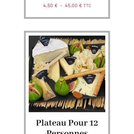
Plage
4,50
€
–
45,00
€
TTC
de
prix :
4,50 €
à
45,00 €
Plateau Pour 12
Personnes