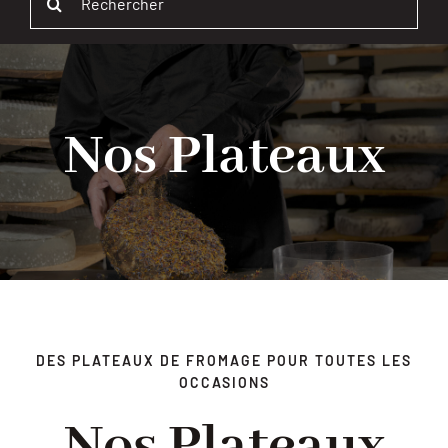
Navi
ACCUEIL
for:
BOUTIQUE
Nos Plateaux
QUI SOMMES-NOUS ?
BLOG
CONTACT
PROFESSIONNELS
DES PLATEAUX DE FROMAGE POUR TOUTES LES
OCCASIONS
Nos Plateaux