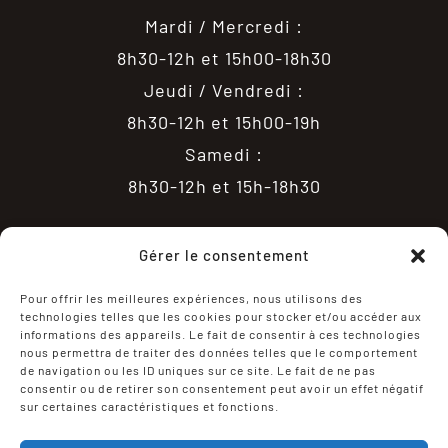
Mardi / Mercredi :
8h30-12h et 15h00-18h30
Jeudi / Vendredi :
8h30-12h et 15h00-19h
Samedi :
8h30-12h et 15h-18h30
Gérer le consentement
Pour offrir les meilleures expériences, nous utilisons des
technologies telles que les cookies pour stocker et/ou accéder aux
informations des appareils. Le fait de consentir à ces technologies
nous permettra de traiter des données telles que le comportement
de navigation ou les ID uniques sur ce site. Le fait de ne pas
consentir ou de retirer son consentement peut avoir un effet négatif
sur certaines caractéristiques et fonctions.