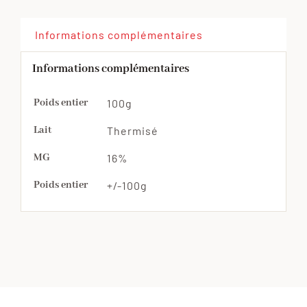
&
aux
Informations complémentaires
baies
Informations complémentaires
Poids entier
100g
Lait
Thermisé
MG
16%
Poids entier
+/-100g