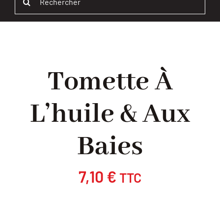
Navi
ACCUEIL
for:
BOUTIQUE
Tomette À
QUI SOMMES-NOUS ?
L’huile & Aux
BLOG
Baies
CONTACT
PROFESSIONNELS
7,10
€
TTC