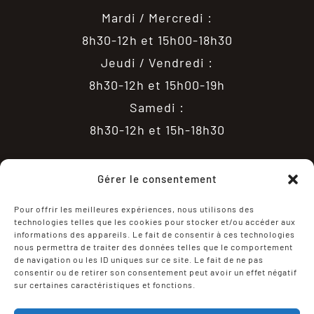
Mardi / Mercredi :
8h30-12h et 15h00-18h30
Jeudi / Vendredi :
8h30-12h et 15h00-19h
Samedi :
8h30-12h et 15h-18h30
Gérer le consentement
Pour offrir les meilleures expériences, nous utilisons des
technologies telles que les cookies pour stocker et/ou accéder aux
informations des appareils. Le fait de consentir à ces technologies
nous permettra de traiter des données telles que le comportement
de navigation ou les ID uniques sur ce site. Le fait de ne pas
consentir ou de retirer son consentement peut avoir un effet négatif
sur certaines caractéristiques et fonctions.