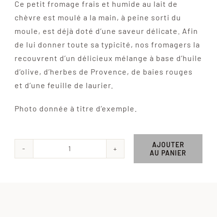
Ce petit fromage frais et humide au lait de
chèvre est moulé a la main, à peine sorti du
moule, est déjà doté d’une saveur délicate. Afin
de lui donner toute sa typicité, nos fromagers la
recouvrent d’un délicieux mélange à base d’huile
d’olive, d’herbes de Provence, de baies rouges
et d’une feuille de laurier.
Photo donnée à titre d’exemple.
AJOUTER
AU PANIER
quantité
de
Tomette
à
l'huile